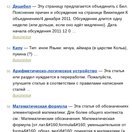
Децибел
— Эту страницу предлагается объединить с Бел.
53
Пояснение причин и обсуждение на странице Википедия:К
объединению/4 декабря 2011. Обсуждение длится одну
неделю (или дольше, если оно идёт медленно). Дата
начала обсуждения 2011 12 0 …
Википедия
Кипу
— Тип: иное Языки: кечуа, аймара (в царстве Кольа),
54
пукина (?) …
Википедия
Арифметическо-логическое устройство
— Эта статья
55
или раздел нуждается в переработке. Пожалуйста,
улучшите статью в соответствии с правилами написания
статей …
Википедия
Математическая формула
— Эта статья об обозначениях
56
элементарной математики; Для более общего контекста
см.: Математические обозначения. Математическая
формула (от лат.&#160;formula&#160; уменьшительное от
forma&#160; образ, вид)&#160; принятая в математике (а