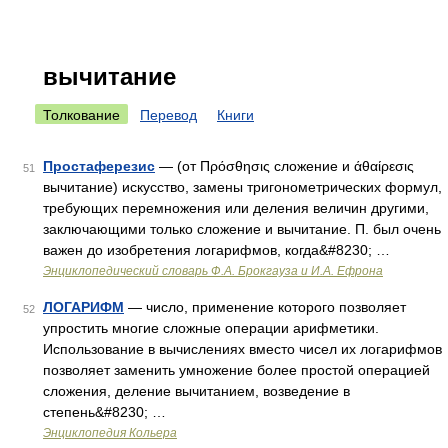
вычитание
Толкование
Перевод
Книги
Простаферезис
— (от Πρόσθησις сложение и άθαίρεσις
51
вычитание) искусство, замены тригонометрических формул,
требующих перемножения или деления величин другими,
заключающими только сложение и вычитание. П. был очень
важен до изобретения логарифмов, когда&#8230; …
Энциклопедический словарь Ф.А. Брокгауза и И.А. Ефрона
ЛОГАРИФМ
— число, применение которого позволяет
52
упростить многие сложные операции арифметики.
Использование в вычислениях вместо чисел их логарифмов
позволяет заменить умножение более простой операцией
сложения, деление вычитанием, возведение в
степень&#8230; …
Энциклопедия Кольера