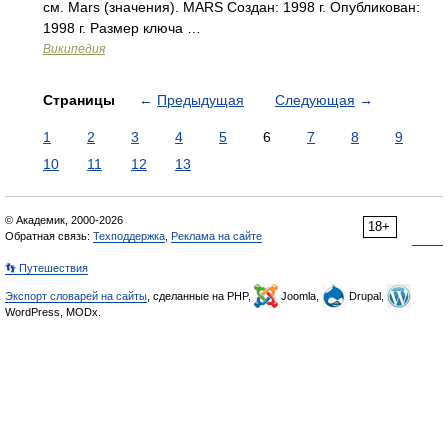
см. Mars (значения). MARS Создан: 1998 г. Опубликован:
1998 г. Размер ключа …
Википедия
Страницы
←
Предыдущая
Следующая
→
1
2
3
4
5
6
7
8
9
10
11
12
13
© Академик, 2000-2026
18+
Обратная связь:
Техподдержка
,
Реклама на сайте
👣 Путешествия
Экспорт словарей на сайты
, сделанные на PHP,
Joomla,
Drupal,
WordPress, MODx.