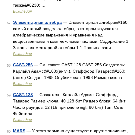
также&#8230; …
Википедия
Элементарная алгебра
— Элементарная алгебра&#160;
57
самый старый раздел алгебры, в котором изучаются
алгебраические выражения и уравнения над
вещественными и комплексными числами. Содержание 1
Законы элементарной алгебры 1.1 Правила запи …
Википедия
CAST-256
— См. также: CAST 128 CAST 256 Создатель:
58
Карлайл Адамс&#160;(англ.), Стаффорд Таварес&#160;
(англ.) Создан: 1998 Опубликован: 1998 Размер ключа …
Википедия
CAST-128
— Создатель: Карлайл Адамс, Стаффорд
59
Таварес Размер ключа: 40 128 бит Размер блока: 64 бит
Число раундов: 12 (16 при ключе &gt; 80 бит) Тип: Сеть
Фейстеля …
Википедия
MARS
— У этого термина существуют и другие значения,
60